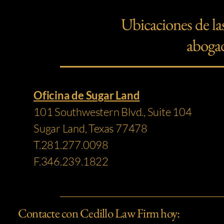
Ubicaciones de las
aboga
Oficina de Sugar Land
101 Southwestern Blvd., Suite 104
Sugar Land, Texas 77478
T.281.277.0098
F.346.239.1822
Contacte con Cedillo Law Firm hoy: