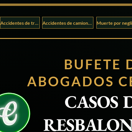
Accidentes de tráfico
Accidentes de camiones
BUFETE 
ABOGADOS
C
CASOS 
RESBALON